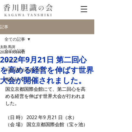
記事
全ての記事
太助 馬渕
全ての記事
2022年9月30日
2022年9月21日 第二回心
ブログ
を高める経営を伸ばす世界
年間活動計画表の紹介
大会が開催されました。
機関誌マラソン
国立京都国際会館にて、第二回心を高
める経営を伸ばす世界大会が行われま
した。
（日 時） 2022 年9 月21 日（水）
（会 場） 国立京都国際会館（宝ヶ池） 