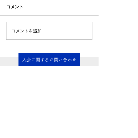
た。
した。
コメント
2024年4月11日に夕なぎの湯
2024年3月14日
HOTEL花樹海（香川県高松市
HOTEL花樹海（
西宝町3丁目5番町10号）にて
西宝町3丁目5番町
香川胆識の会例会を開催しま
香川胆識の会例会
コメントを追加…
した。実学実践勉強会、フィ
した。 実学実践勉強会、フィ
ロソフィ勉強会、経営実践発
ロソフィ勉強会、
表会の3部構として、1日で学
表会の3部構とし
びが深まる例会を行いまし
びが深まる例会を
入会に関するお問い合わせ
た。...
た。...