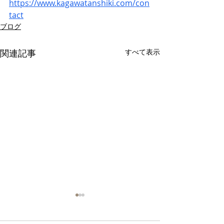
https://www.kagawatanshiki.com/con
tact
ブログ
関連記事
すべて表示
2024年4月11日に香川胆
2024年3月14
識の会 例会を開催しまし
識の会 例会を