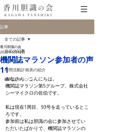
記事
全ての記事
香川胆識の会
全ての記事
2022年6月16日
機関誌マラソン参加者の声
ブログ
11
年間活動計画表の紹介
みなさん、こんにちは。
機関誌マラソン
機関誌マラソン第5グループ、株式会社
シーマイクロの佐伯です。
私は現在1周目、93号を走っているとこ
ろです。
参加前は私は胆識の会に参加させてい
ただいたばかりで、機関誌マラソンの