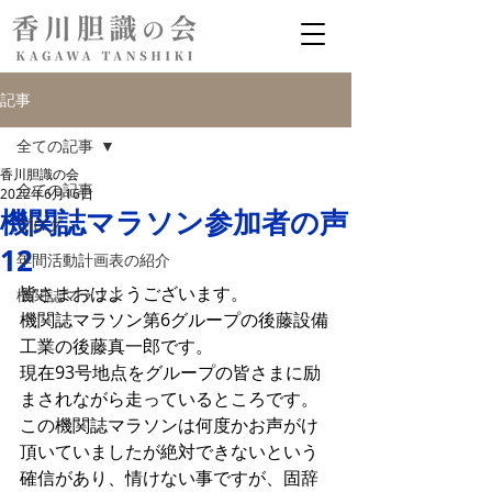
記事
全ての記事
香川胆識の会
全ての記事
2022年6月16日
機関誌マラソン参加者の声
ブログ
12
年間活動計画表の紹介
皆さまおはようございます。
機関誌マラソン
機関誌マラソン第6グループの後藤設備
工業の後藤真一郎です。
現在93号地点をグループの皆さまに励
まされながら走っているところです。
この機関誌マラソンは何度かお声がけ
頂いていましたが絶対できないという
確信があり、情けない事ですが、固辞