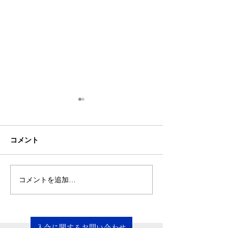
機関誌マラソン参加者の
機関誌マラソン
声13
声11
コメント
私は2007(平成19)年5月に、
みなさん、こんに
盛和塾香川への入塾を許され
誌マラソン第5グ
ました。きっかけは、稲盛和
式会社シーマイク
夫塾長の生講演がもう聴けな
す。 私は現在1周
コメントを追加…
くなるのではないかと考えた
走っているところ
からです。塾長の年齢を考慮
前は私は胆識の会
しても、そんなに長くない
ていただいたばか
(塾長ゴメンなさい)。である
誌マラソンの存在
入会に関するお問い合わせ