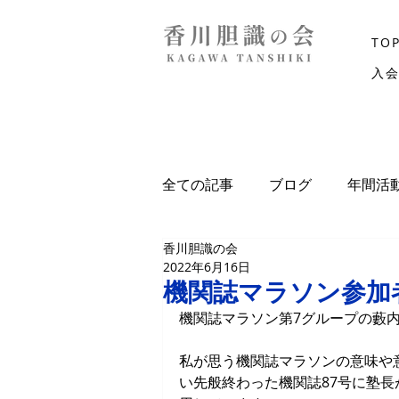
TO
入
全ての記事
ブログ
年間活
香川胆識の会
2022年6月16日
機関誌マラソン参加
機関誌マラソン第7グループの藪
私が思う機関誌マラソンの意味や
い先般終わった機関誌87号に塾