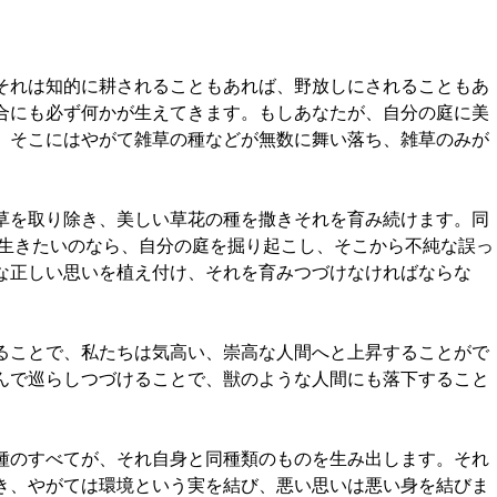
それは知的に耕されることもあれば、野放しにされることもあ
合にも必ず何かが生えてきます。もしあなたが、自分の庭に美
、そこにはやがて雑草の種などが無数に舞い落ち、雑草のみが
草を取り除き、美しい草花の種を撒きそれを育み続けます。同
を生きたいのなら、自分の庭を掘り起こし、そこから不純な誤っ
な正しい思いを植え付け、それを育みつづけなければならな
ることで、私たちは気高い、崇高な人間へと上昇することがで
んで巡らしつづけることで、獣のような人間にも落下すること
種のすべてが、それ自身と同種類のものを生み出します。それ
き、やがては環境という実を結び、悪い思いは悪い身を結びま