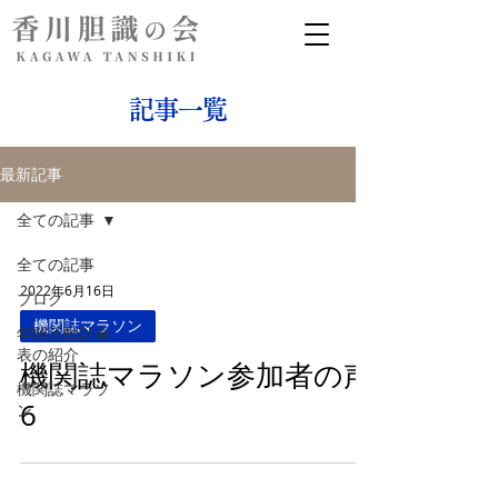
記事一覧
最新記事
全ての記事
全ての記事
2022年6月16日
ブログ
機関誌マラソン
年間活動計画
表の紹介
機関誌マラソン参加者の声
機関誌マラソ
6
ン